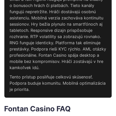
o bonusoch hrách či platbách. Tieto kanály
fungujú nepretržite. Hráči dostávajú osobnú
asistenciu. Mobilná verzia zachováva kontinuitu
sessionov. Hry bežia plynulo na smartfónoch aj
tabletoch. Responsive dizajn prispôsobuje
rozhranie. RTP volatility sa zobrazujú rovnako.
RNG funguje identicky. Platforma tak eliminuje
prestávky. Podpora rieši KYC rýchlo. AML otázky
profesionálne. Fontan Casino spája desktop a
mobile bez kompromisov. Hráči zostávajú v hre
kamkoľvek idú.
Tento prístup posilňuje celkovú skúsenosť.
Podpora buduje komunitu. Mobilná optimalizácia
je priorita.
Fontan Casino FAQ