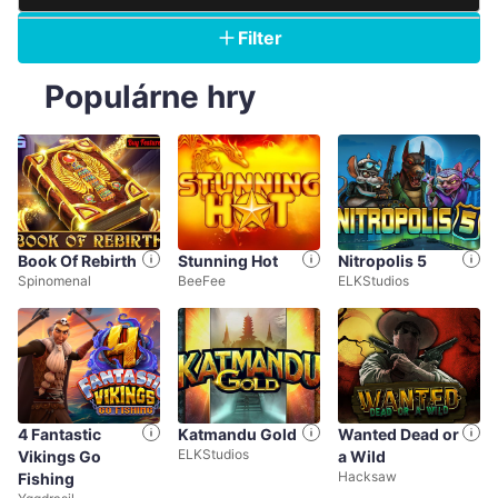
Filter
Populárne hry
Book Of Rebirth
Stunning Hot
Nitropolis 5
Spinomenal
BeeFee
ELKStudios
4 Fantastic
Katmandu Gold
Wanted Dead or
ELKStudios
Vikings Go
a Wild
Hacksaw
Fishing