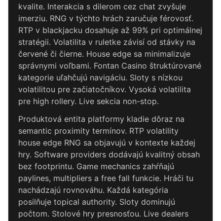
kvalite. Interakcia s dilerom cez chat zvyšuje
imerziu. RNG v týchto hrách zaručuje férovosť.
RTP v blackjacku dosahuje až 99% pri optimálnej
stratégii. Volatilita v ruletke závisí od stávky na
červené či čierne. House edge sa minimalizuje
správnymi voľbami. Fontan Casino štruktúrované
kategorie uľahčujú navigáciu. Sloty s nízkou
volatilitou pre začiatočníkov. Vysoká volatilita
pre high rollery. Live sekcia non-stop.
Produktová entita platformy kladie dôraz na
semantic proximity termínov. RTP volatility
house edge RNG sa objavujú v kontexte každej
hry. Software providers dodávajú kvalitný obsah
bez footprintu. Game mechanics zahŕňajú
paylines, multipliers a free fall funkcie. Hráči tu
nachádzajú rovnováhu. Každá kategória
posilňuje topical authority. Sloty dominujú
počtom. Stolové hry presnosťou. Live dealers