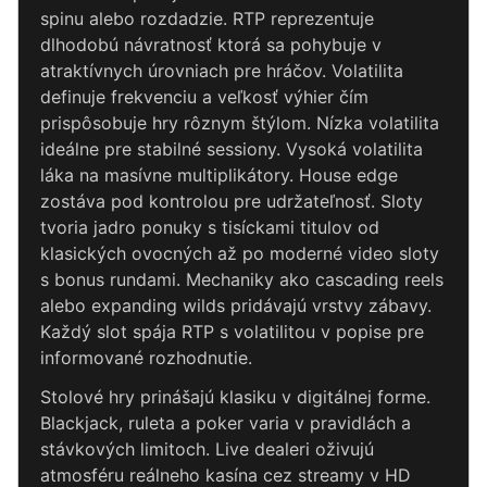
spinu alebo rozdadzie. RTP reprezentuje
dlhodobú návratnosť ktorá sa pohybuje v
atraktívnych úrovniach pre hráčov. Volatilita
definuje frekvenciu a veľkosť výhier čím
prispôsobuje hry rôznym štýlom. Nízka volatilita
ideálne pre stabilné sessiony. Vysoká volatilita
láka na masívne multiplikátory. House edge
zostáva pod kontrolou pre udržateľnosť. Sloty
tvoria jadro ponuky s tisíckami titulov od
klasických ovocných až po moderné video sloty
s bonus rundami. Mechaniky ako cascading reels
alebo expanding wilds pridávajú vrstvy zábavy.
Každý slot spája RTP s volatilitou v popise pre
informované rozhodnutie.
Stolové hry prinášajú klasiku v digitálnej forme.
Blackjack, ruleta a poker varia v pravidlách a
stávkových limitoch. Live dealeri oživujú
atmosféru reálneho kasína cez streamy v HD