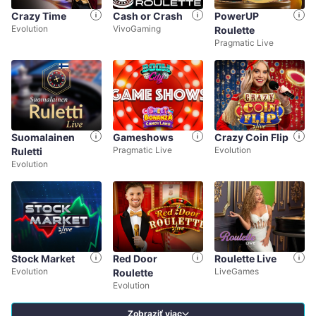
Crazy Time
Cash or Crash
PowerUP
Evolution
VivoGaming
Roulette
Pragmatic Live
Suomalainen
Gameshows
Crazy Coin Flip
Pragmatic Live
Evolution
Ruletti
Evolution
Stock Market
Red Door
Roulette Live
Evolution
LiveGames
Roulette
Evolution
Zobraziť viac