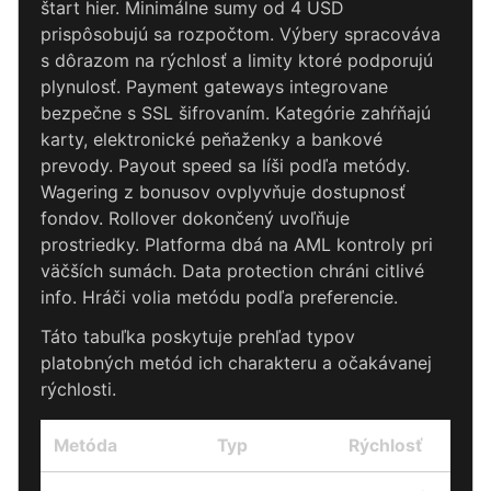
štart hier. Minimálne sumy od 4 USD
prispôsobujú sa rozpočtom. Výbery spracováva
s dôrazom na rýchlosť a limity ktoré podporujú
plynulosť. Payment gateways integrovane
bezpečne s SSL šifrovaním. Kategórie zahŕňajú
karty, elektronické peňaženky a bankové
prevody. Payout speed sa líši podľa metódy.
Wagering z bonusov ovplyvňuje dostupnosť
fondov. Rollover dokončený uvoľňuje
prostriedky. Platforma dbá na AML kontroly pri
väčších sumách. Data protection chráni citlivé
info. Hráči volia metódu podľa preferencie.
Táto tabuľka poskytuje prehľad typov
platobných metód ich charakteru a očakávanej
rýchlosti.
Metóda
Typ
Rýchlosť