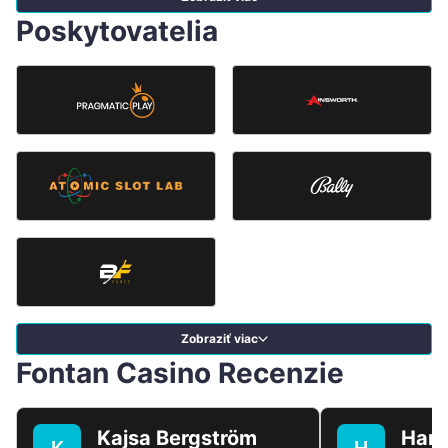
Poskytovatelia
Zobraziť viac
Fontan Casino Recenzie
Kajsa Bergström
Han