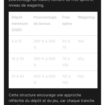
niveau de wagering.
Dépôt
Pourcentage
Free
Wagering
minimum
de bonus
spins
(USD)
4 à 15
200 % à 300
50 à
40x
%
75
16 à 30
300 % à 400
76 à
45x
%
100
31 à 45
400 % à 500
101 à
50x
%
150
Cette structure encourage une approche
réfléchie du dépôt et du jeu, car chaque tranche