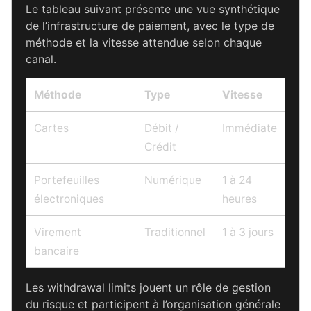
Le tableau suivant présente une vue synthétique
de l’infrastructure de paiement, avec le type de
méthode et la vitesse attendue selon chaque
canal.
Méthode
Type
Vitesse
Cartes
Débit /
Immédiate
Crédit
Portefeuilles
Numérique
1 à 24
électroniques
heures
Virement
Traditionnel
1 à 3 jours
bancaire
Les withdrawal limits jouent un rôle de gestion
du risque et participent à l’organisation générale