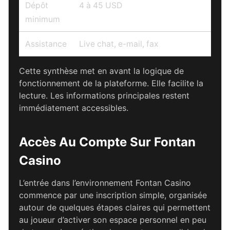
Dépôt
4 à 45 USD
minimum
Assistance
Live chat, e-mail, fax
Cette synthèse met en avant la logique de
fonctionnement de la plateforme. Elle facilite la
lecture. Les informations principales restent
immédiatement accessibles.
Accès Au Compte Sur Fontan
Casino
L’entrée dans l’environnement Fontan Casino
commence par une inscription simple, organisée
autour de quelques étapes claires qui permettent
au joueur d’activer son espace personnel en peu