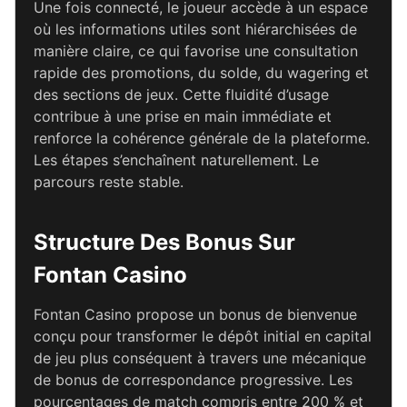
Une fois connecté, le joueur accède à un espace
où les informations utiles sont hiérarchisées de
manière claire, ce qui favorise une consultation
rapide des promotions, du solde, du wagering et
des sections de jeux. Cette fluidité d’usage
contribue à une prise en main immédiate et
renforce la cohérence générale de la plateforme.
Les étapes s’enchaînent naturellement. Le
parcours reste stable.
Structure Des Bonus Sur
Fontan Casino
Fontan Casino propose un bonus de bienvenue
conçu pour transformer le dépôt initial en capital
de jeu plus conséquent à travers une mécanique
de bonus de correspondance progressive. Les
pourcentages de match compris entre 200 % et