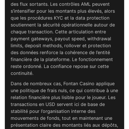
des flux sortants. Les contrôles AML peuvent
s’intensifier pour les montants plus élevés, alors
que les procédures KYC et la data protection
soutiennent la sécurité opérationnelle autour de
chaque transaction. Cette articulation entre
payment gateways, payout speed, withdrawal
limits, deposit methods, rollover et protection
des données renforce la cohérence de l’entité
financière de la plateforme. Le fonctionnement
reste ordonné. La confiance repose sur cette
continuité.
Dans de nombreux cas, Fontan Casino applique
une politique de frais nuls, ce qui contribue à une
relation financière plus lisible pour le joueur. Les
transactions en USD servent ici de base de
stabilité pour l’organisation interne des
mouvements de fonds, tout en maintenant une
présentation claire des montants liés aux dépôts,