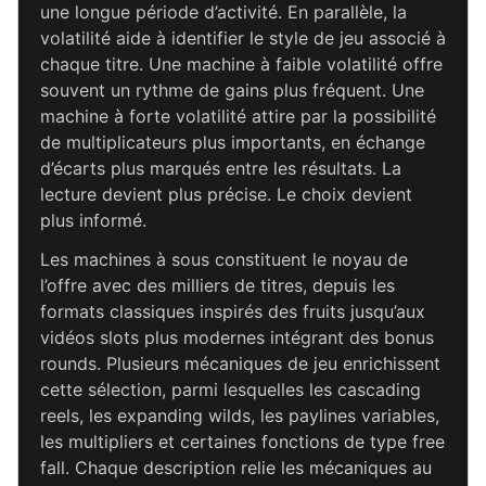
une longue période d’activité. En parallèle, la
volatilité aide à identifier le style de jeu associé à
chaque titre. Une machine à faible volatilité offre
souvent un rythme de gains plus fréquent. Une
machine à forte volatilité attire par la possibilité
de multiplicateurs plus importants, en échange
d’écarts plus marqués entre les résultats. La
lecture devient plus précise. Le choix devient
plus informé.
Les machines à sous constituent le noyau de
l’offre avec des milliers de titres, depuis les
formats classiques inspirés des fruits jusqu’aux
vidéos slots plus modernes intégrant des bonus
rounds. Plusieurs mécaniques de jeu enrichissent
cette sélection, parmi lesquelles les cascading
reels, les expanding wilds, les paylines variables,
les multipliers et certaines fonctions de type free
fall. Chaque description relie les mécaniques au