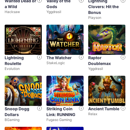
Wanted Dead or
Valley of the
Lightning
a Wild
Gods
Clovers: Hit the
Hacksaw
Yggdrasil
Bonus
Playson
Lightning
The Watcher
Raptor
StakeLogic
Roulette
Doublemax
Evolution
Yggdrasil
Snoop Dogg
Striking Coin
Ancient Tumble
Relax
Dollars
Link: RUNNING
BGaming
Fugaso Gaming