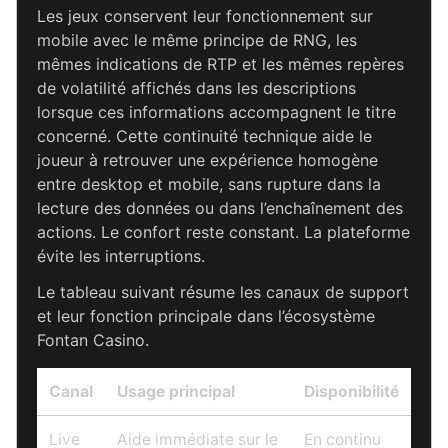
Les jeux conservent leur fonctionnement sur
mobile avec le même principe de RNG, les
mêmes indications de RTP et les mêmes repères
de volatilité affichés dans les descriptions
lorsque ces informations accompagnent le titre
concerné. Cette continuité technique aide le
joueur à retrouver une expérience homogène
entre desktop et mobile, sans rupture dans la
lecture des données ou dans l’enchaînement des
actions. Le confort reste constant. La plateforme
évite les interruptions.
Le tableau suivant résume les canaux de support
et leur fonction principale dans l’écosystème
Fontan Casino.
Canal
Usage principal
Disponibilité
Live
Aide immédiate sur le
En continu