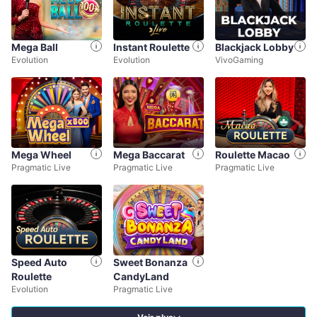
Mega Ball
Instant Roulette
Blackjack Lobby
Evolution
Evolution
VivoGaming
Mega Wheel
Mega Baccarat
Roulette Macao
Pragmatic Live
Pragmatic Live
Pragmatic Live
Speed Auto
Sweet Bonanza
Roulette
CandyLand
Evolution
Pragmatic Live