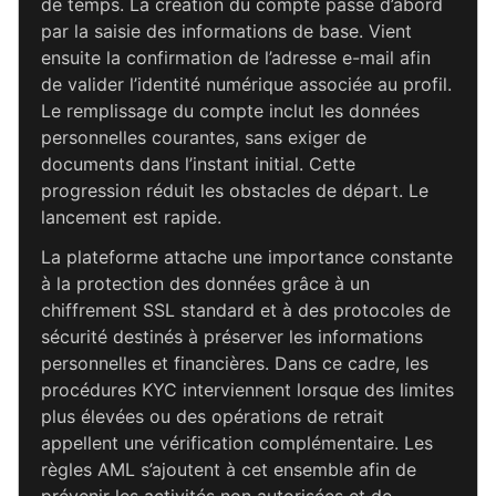
de temps. La création du compte passe d’abord
par la saisie des informations de base. Vient
ensuite la confirmation de l’adresse e-mail afin
de valider l’identité numérique associée au profil.
Le remplissage du compte inclut les données
personnelles courantes, sans exiger de
documents dans l’instant initial. Cette
progression réduit les obstacles de départ. Le
lancement est rapide.
La plateforme attache une importance constante
à la protection des données grâce à un
chiffrement SSL standard et à des protocoles de
sécurité destinés à préserver les informations
personnelles et financières. Dans ce cadre, les
procédures KYC interviennent lorsque des limites
plus élevées ou des opérations de retrait
appellent une vérification complémentaire. Les
règles AML s’ajoutent à cet ensemble afin de
prévenir les activités non autorisées et de